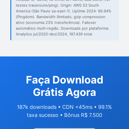
testes traceroute/ping). Origin: AWS S3 South
America (São Paulo sa-east-1). Uptime 2024: 99.94%
(Pingdom). Bandwidth ilimitado, gzip compression
ativo (economia 23% transferência). Failover
automático multi-região. Downloads por plataforma:
Analytics jul/2020-dez/2024, 187.439 total.
Faça Download
Grátis Agora
187k downloads • CDN <45ms • 99.1%
taxa sucesso • Bônus R$ 7.500