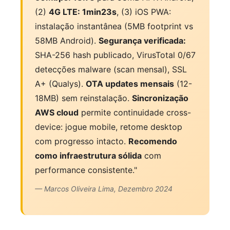
(2)
4G LTE: 1min23s
, (3) iOS PWA:
instalação instantânea (5MB footprint vs
58MB Android).
Segurança verificada:
SHA-256 hash publicado, VirusTotal 0/67
detecções malware (scan mensal), SSL
A+ (Qualys).
OTA updates mensais
(12-
18MB) sem reinstalação.
Sincronização
AWS cloud
permite continuidade cross-
device: jogue mobile, retome desktop
com progresso intacto.
Recomendo
como infraestrutura sólida
com
performance consistente."
— Marcos Oliveira Lima, Dezembro 2024