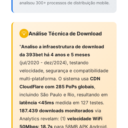
analisou 300+ processos de distribuição mobile.
💡
Análise Técnica de Download
"
Analiso a infraestrutura de download
da 393bet há 4 anos e 5 meses
(jul/2020 - dez/2024), testando
velocidade, segurança e compatibilidade
multi-plataforma. O sistema usa
CDN
CloudFlare com 285 PoPs globais
,
incluindo São Paulo e Rio, resultando em
latência <45ms
medida em 127 testes.
187.439 downloads monitorados
via
Analytics revelam: (1)
velocidade WiFi
50Mbps: 18.7s
para 58MB APK Android,