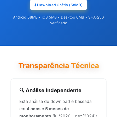
⬇️ Download Grátis (58MB)
Android 58MB • iOS 5MB • Desktop 0MB • SHA-256
verificado
Transparência Técnica
🔍 Análise Independente
Esta análise de download é baseada
em
4 anos e 5 meses de
monitoramento
(jul/2020 - dez/2024):