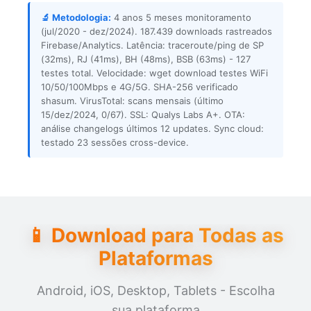
🔬 Metodologia:
4 anos 5 meses monitoramento
(jul/2020 - dez/2024). 187.439 downloads rastreados
Firebase/Analytics. Latência: traceroute/ping de SP
(32ms), RJ (41ms), BH (48ms), BSB (63ms) - 127
testes total. Velocidade: wget download testes WiFi
10/50/100Mbps e 4G/5G. SHA-256 verificado
shasum. VirusTotal: scans mensais (último
15/dez/2024, 0/67). SSL: Qualys Labs A+. OTA:
análise changelogs últimos 12 updates. Sync cloud:
testado 23 sessões cross-device.
📱 Download para Todas as
Plataformas
Android, iOS, Desktop, Tablets - Escolha
sua plataforma