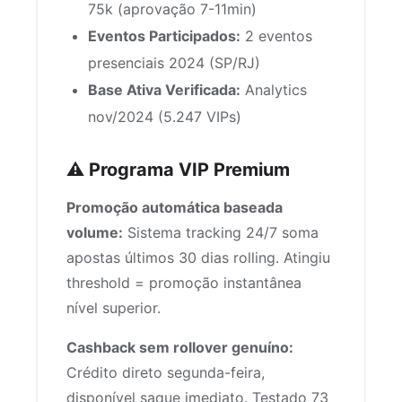
75k (aprovação 7-11min)
Eventos Participados:
2 eventos
presenciais 2024 (SP/RJ)
Base Ativa Verificada:
Analytics
nov/2024 (5.247 VIPs)
⚠️ Programa VIP Premium
Promoção automática baseada
volume:
Sistema tracking 24/7 soma
apostas últimos 30 dias rolling. Atingiu
threshold = promoção instantânea
nível superior.
Cashback sem rollover genuíno:
Crédito direto segunda-feira,
disponível saque imediato. Testado 73