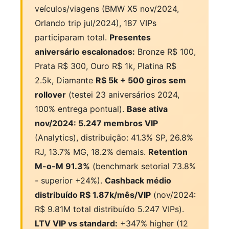
veículos/viagens (BMW X5 nov/2024,
Orlando trip jul/2024), 187 VIPs
participaram total.
Presentes
aniversário escalonados:
Bronze R$ 100,
Prata R$ 300, Ouro R$ 1k, Platina R$
2.5k, Diamante
R$ 5k + 500 giros sem
rollover
(testei 23 aniversários 2024,
100% entrega pontual).
Base ativa
nov/2024: 5.247 membros VIP
(Analytics), distribuição: 41.3% SP, 26.8%
RJ, 13.7% MG, 18.2% demais.
Retention
M-o-M 91.3%
(benchmark setorial 73.8%
- superior +24%).
Cashback médio
distribuído R$ 1.87k/mês/VIP
(nov/2024:
R$ 9.81M total distribuído 5.247 VIPs).
LTV VIP vs standard:
+347% higher (12