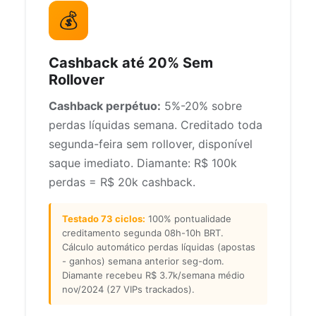
💰
Cashback até 20% Sem
Rollover
Cashback perpétuo:
5%-20% sobre
perdas líquidas semana. Creditado toda
segunda-feira sem rollover, disponível
saque imediato. Diamante: R$ 100k
perdas = R$ 20k cashback.
Testado 73 ciclos:
100% pontualidade
creditamento segunda 08h-10h BRT.
Cálculo automático perdas líquidas (apostas
- ganhos) semana anterior seg-dom.
Diamante recebeu R$ 3.7k/semana médio
nov/2024 (27 VIPs trackados).