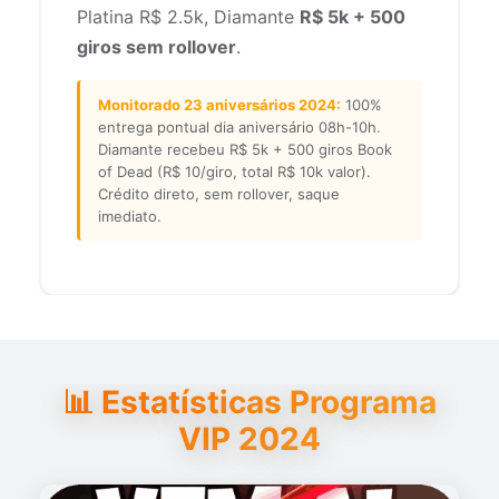
Platina R$ 2.5k, Diamante
R$ 5k + 500
giros sem rollover
.
Monitorado 23 aniversários 2024:
100%
entrega pontual dia aniversário 08h-10h.
Diamante recebeu R$ 5k + 500 giros Book
of Dead (R$ 10/giro, total R$ 10k valor).
Crédito direto, sem rollover, saque
imediato.
📊 Estatísticas Programa
VIP 2024