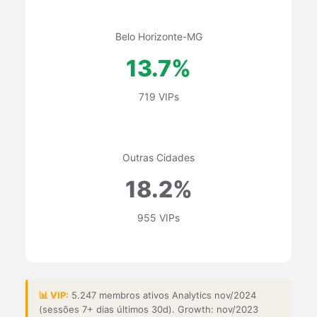
Belo Horizonte-MG
13.7%
719 VIPs
Outras Cidades
18.2%
955 VIPs
📊 VIP:
5.247 membros ativos Analytics nov/2024
(sessões 7+ dias últimos 30d). Growth: nov/2023