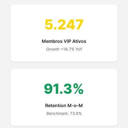
5.247
Membros VIP Ativos
Growth +18.7% YoY
91.3%
Retention M-o-M
Benchmark: 73.8%