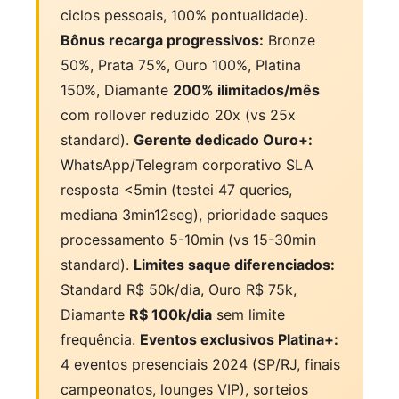
ciclos pessoais, 100% pontualidade).
Bônus recarga progressivos:
Bronze
50%, Prata 75%, Ouro 100%, Platina
150%, Diamante
200% ilimitados/mês
com rollover reduzido 20x (vs 25x
standard).
Gerente dedicado Ouro+:
WhatsApp/Telegram corporativo SLA
resposta <5min (testei 47 queries,
mediana 3min12seg), prioridade saques
processamento 5-10min (vs 15-30min
standard).
Limites saque diferenciados:
Standard R$ 50k/dia, Ouro R$ 75k,
Diamante
R$ 100k/dia
sem limite
frequência.
Eventos exclusivos Platina+:
4 eventos presenciais 2024 (SP/RJ, finais
campeonatos, lounges VIP), sorteios