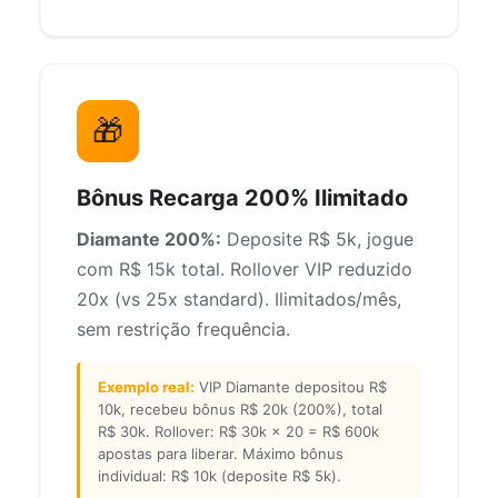
🎁
Bônus Recarga 200% Ilimitado
Diamante 200%:
Deposite R$ 5k, jogue
com R$ 15k total. Rollover VIP reduzido
20x (vs 25x standard). Ilimitados/mês,
sem restrição frequência.
Exemplo real:
VIP Diamante depositou R$
10k, recebeu bônus R$ 20k (200%), total
R$ 30k. Rollover: R$ 30k × 20 = R$ 600k
apostas para liberar. Máximo bônus
individual: R$ 10k (deposite R$ 5k).