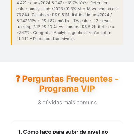
4.421 → nov/2024 5.247 (+18.7% YoY). Retention:
cohort analysis abr/2023 (91.3% M-o-M vs benchmark
73.8%). Cashback: R$ 9.81M distribuído nov/2024 /
5.247 VIPs = R$ 1.87k médio. LTV: cohort 12 meses
tracking (VIP R$ 23.4k vs standard R$ 5.2k lifetime =
+347%). Geografia: Analytics geolocalização opt-in
(4.247 VIPs dados disponíveis).
❓ Perguntas Frequentes -
Programa VIP
3 dúvidas mais comuns
1. Como faço para subir de nível no