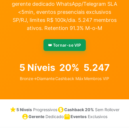
gerente dedicado WhatsApp/Telegram SLA
<5min, eventos presenciais exclusivos
SP/RJ, limites R$ 100k/dia. 5.247 membros
ativos. Retention 91.3% M-o-M
👑 Tornar-se VIP
5 Níveis
20%
5.247
Bronze→Diamante
Cashback Máx
Membros VIP
5 Níveis
Progressivos
Cashback 20%
Sem Rollover
Gerente
Dedicado
Eventos
Exclusivos