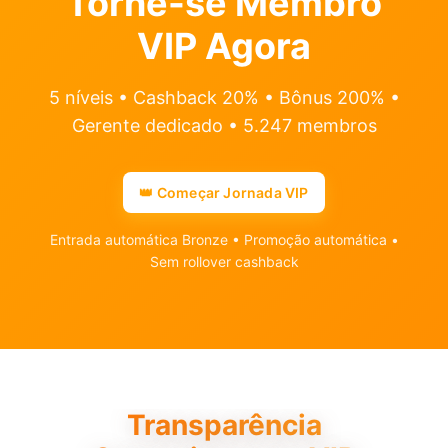
Torne-se Membro
VIP Agora
5 níveis • Cashback 20% • Bônus 200% •
Gerente dedicado • 5.247 membros
👑 Começar Jornada VIP
Entrada automática Bronze • Promoção automática •
Sem rollover cashback
Transparência