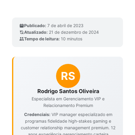
Publicado:
7 de abril de 2023
Atualizado:
21 de dezembro de 2024
Tempo de leitura:
10 minutos
RS
Rodrigo Santos Oliveira
Especialista em Gerenciamento VIP e
Relacionamento Premium
Credenciais:
VIP manager especializado em
programas fidelidade high-stakes gaming e
customer relationship management premium. 12
anos experiência gerenciamento carteira